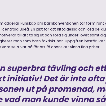
om adderar kunskap om barnkonventionen tar form runt o
 centrala Luleå. En jakt för att hitta dessa och lösa de kl
otiverar till att ta sig ut och röra sig under lovet samtid
tigheter man som barn faktiskt har. Uppgiften består i att
varelse ruvar på för att få chans att vinna fina priser.
en superbra tävling och et
kt
initiativ! Det är inte ofta
 sonen
ut på promenad, m
e vad man
kunde vinna så