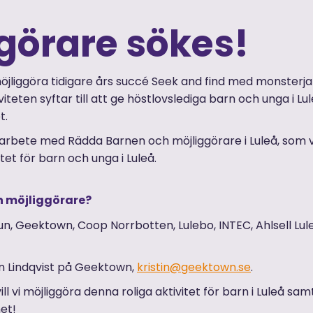
görare sökes!
möjliggöra tidigare års succé Seek and find med monsterj
iteten syftar till att ge höstlovslediga barn och unga i Lul
t.
marbete med Rädda Barnen och möjliggörare i Luleå, som v
vitet för barn och unga i Luleå.
en möjliggörare?
, Geektown, Coop Norrbotten, Lulebo, INTEC, Ahlsell L
in Lindqvist på Geektown,
kristin@geektown.se
.
l vi möjliggöra denna roliga aktivitet för barn i Luleå sam
het!