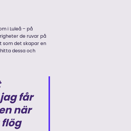
m i Luleå – på
urigheter de ruvar på
igt som det skapar en
 hitta dessa och
t
 jag får
en när
 flög