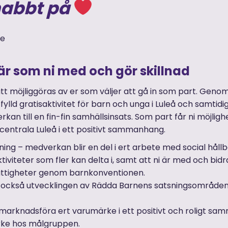
nabbt på
re
 är som ni med och gör skillnad
t möjliggöras av er som väljer att gå in som part. Genom 
fylld gratisaktivitet för barn och unga i Luleå och samtidigt 
an till en fin-fin samhällsinsats. Som part får ni möjlig
 centrala Luleå i ett positivt sammanhang.
ning – medverkan blir en del i ert arbete med social hål
tiviteter som fler kan delta i, samt att ni är med och bidra
ättigheter genom barnkonventionen.
 också utvecklingen av Rädda Barnens satsningsområden
å marknadsföra ert varumärke i ett positivt och roligt s
rke hos målgruppen.