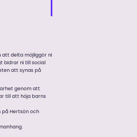
att delta möjliggör ni
bidrar ni till social
heten att synas på
lbarhet genom att
r till att höja barns
 på Hertsön och
ammanhang.