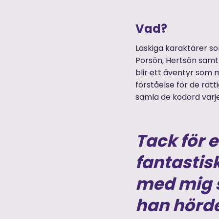
Vad?
Läskiga karaktärer s
Porsön, Hertsön samt i
blir ett äventyr som m
förståelse för de rät
samla de kodord varje 
Tack för 
fantastis
med mig
han hörd