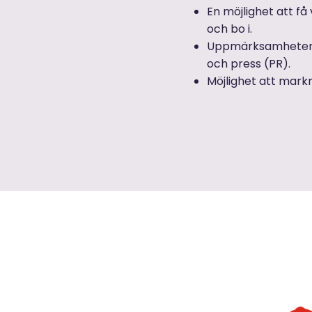
En möjlighet att få 
och bo i.
Uppmärksamheten ni
och press (PR).
Möjlighet att mark