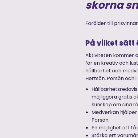
skorna s
Förälder till prisvinna
På vilket sätt
Aktiviteten kommer at
för en kreativ och lust
hållbarhet och medverk
Hertsön, Porsön och i
Hållbarhetsredovis
möjliggöra gratis ak
kunskap om sina r
Medverkan hjälper
Porsön.
En möjlighet att f
Stärka ert varumä